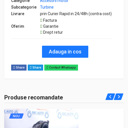
Categorie
Accesorii motor
Subcategorie
Turbine
Livrare
prin Curier Rapid in 24/48h (contra cost)
Factura
Oferim
Garantie
Drept retur
Adauga in cos
Share
Share
Contact Whatsapp
Produse recomandate
NOU