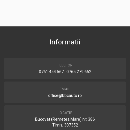
Informatii
TELEFON
0761.454.567 0765.279.652
EMAIL
office@bbcauto.ro
LOCATIE
Bucovat (Remetea Mare) nr: 386
Timis, 307352