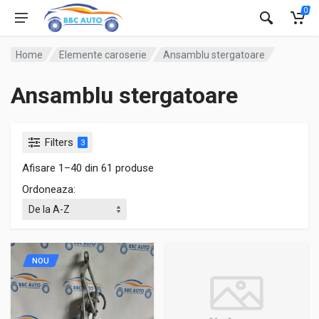
0
Home
Elemente caroserie
Ansamblu stergatoare
Ansamblu stergatoare
Filters
3
Afisare 1–40 din 61 produse
Ordoneaza:
NOU