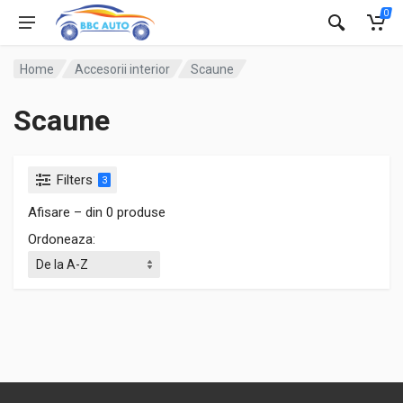
0
Home
Accesorii interior
Scaune
Scaune
Filters
3
Afisare – din 0 produse
Ordoneaza: