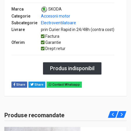
Marca
SKODA
Categorie
Accesorii motor
Subcategorie
Electroventilatoare
Livrare
prin Curier Rapid in 24/48h (contra cost)
Factura
Oferim
Garantie
Drept retur
Produs indisponibil
Share
Share
Contact Whatsapp
Produse recomandate