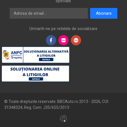
speciale.
Adresa de email
Abonare
Urmariti-ne pe retelele de socializare
© Toate drepturile rezervate. BBCAuto.ro 2013 -
2026
, CUI:
31348324, Reg. Com. J35/655/2013