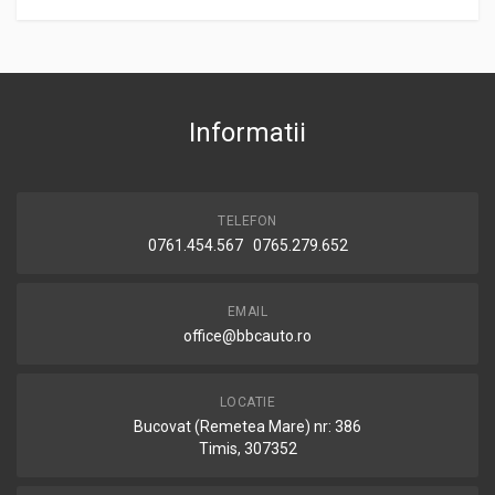
Informatii
TELEFON
0761.454.567 0765.279.652
EMAIL
office@bbcauto.ro
LOCATIE
Bucovat (Remetea Mare) nr: 386
Timis, 307352