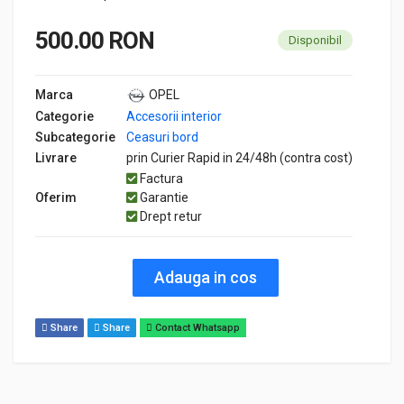
500.00 RON
Disponibil
Marca
OPEL
Categorie
Accesorii interior
Subcategorie
Ceasuri bord
Livrare
prin Curier Rapid in 24/48h (contra cost)
Factura
Oferim
Garantie
Drept retur
Adauga in cos
Share
Share
Contact Whatsapp