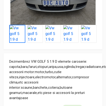
Dezmembrez VW GOLF 5 1.9 D elemete caroserie:
capota,bara,faruri,stopuri,aripa,usa,oglinda,tregar,radiatoare,et
accesorii motor:motor,turbo,cutie
viteze,injectoare,electromotor,alternator,compresor
clima,etc accesorii
interior:scaune,banchete,cotiera,butoane
geamuri,macarale,etc.piese si accesorii la preturi
avantajoase