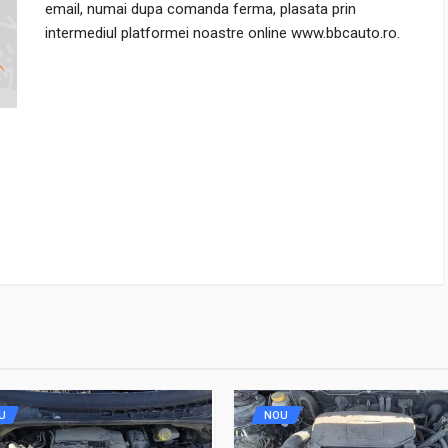
email, numai dupa comanda ferma, plasata prin
intermediul platformei noastre online www.bbcauto.ro.
U
NOU