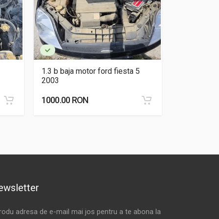
1.3 b baja motor ford fiesta 5
1.2 d cfw m
2003
1000.00 RON
3500.00 R
ewsletter
trodu adresa de e-mail mai jos pentru a te abona la