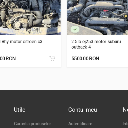
d 8hy motor citroen c3
2.5 b ej253 motor subaru
outback 4
.00 RON
5500.00 RON
Utile
Contul meu
N
Garantia produselor
Autentificare
In