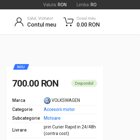
Valuta:
RON
Limba:
RO
Salut, Vizitator
Cosul meu
Contul meu
0.00 RON
NOU
700.00 RON
Disponibil
Marca
VOLKSWAGEN
Categorie
Accesorii motor
Subcategorie
Motoare
prin Curier Rapid in 24/48h
Livrare
(contra cost)