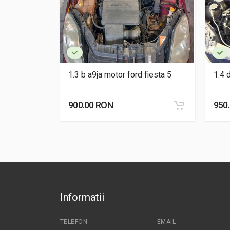
lt laguna 1
1.3 b a9ja motor ford fiesta 5
1.4 
900.00 RON
950
Informatii
TELEFON
EMAIL