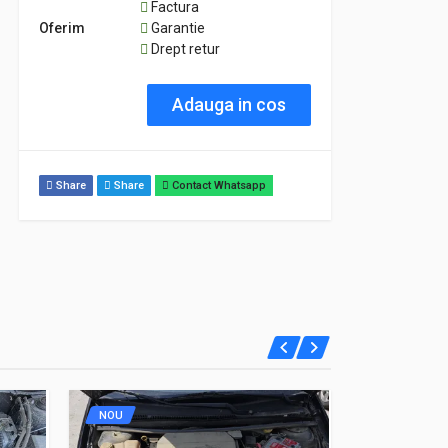
Factura
Oferim
Garantie
Drept retur
Adauga in cos
Share
Share
Contact Whatsapp
NOU
NOU